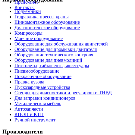
Прайс-лист
Контакты
Подъемники
Гидравлика прессы краны
Шиномонтажное оборудование
Диагностическое оборудование
Компрессоры
Моечное оборудование
Оборудование для обслуживания двигателей
Оборудование для промывки двигателя
Оборудование технического контроля
Оборудование для пневмолиний
Пистолеты, гайковерты, аксессуары
Пневмооборудование
Покрасочное оборудование
Правка кузова
Пускозарядные устройства
Стенды для диагностики и регулировки ТНВД
Для заправки кондиционеров
Металлическая мебель
Автозапчасти
КПОП и КТП
Ручной инструмент
Производители