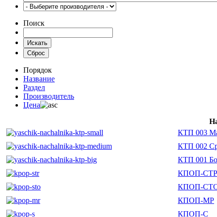
Поиск
Порядок
Название
Раздел
Производитель
Цена
Н
КТП 003 М
КТП 002 С
КТП 001 Б
КПОП-СТ
КПОП-СТ
КПОП-МР
КПОП-С