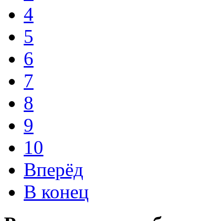
4
5
6
7
8
9
10
Вперёд
В конец