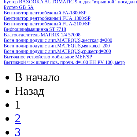
Бустер BAZOOKA AUTOMATIC 9 л. для "взрывной" посадки ш
Бустер GB-5A
Вентилятор центробежный FA-1800/SP
Вентилятор центробежный FUA-1800/SP
Вентилятор центробежный FUA-2100/SP
Виброшлифмашинка ST-7718
Влагоотделитель MATRIX 1/4 57008
Вогн.полир.подуш.с лип.MATEQUS,жесткая,d=200
Вогн.полир.подуш.с лип.MATEQUS,мягкая,d=200
Вогн.полир.подуш.с лип.MATEQUS,ср.жест,d=200
Вытяжное устройство мобильное MEF/SP
Вытяжной ч-ж шланг пов. прочн. d=100 EH-PV-100, метр
В начало
Назад
1
2
3