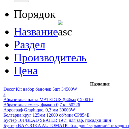
Порядок
Название
Раздел
Производитель
Цена
Название
Decor Kit набор баночек 5шт 34500W
а
Абразивная паста MATEDUS (946мл)15.0010
Абразивная смесь, флакон 0,7 кг 50226
Аэрограф Graphique, 0,3 мм 39003W
Болгарка,круг 125мм 12000 об/мин СР854Е
Бустер 101/BEAD SEATER 19 л. для взр. посадки шин
Бустер BAZOOKA AUTOMATIC 6 л. для "взрывной" посадки 