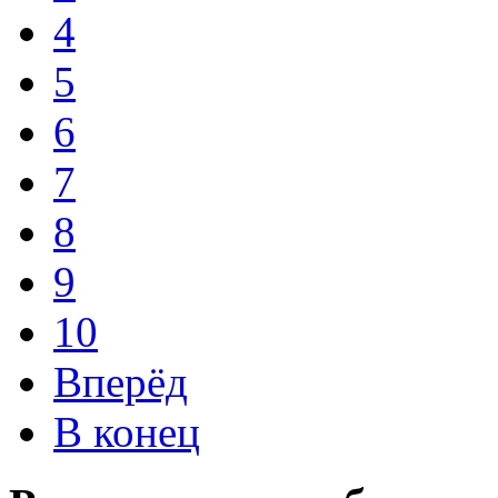
4
5
6
7
8
9
10
Вперёд
В конец