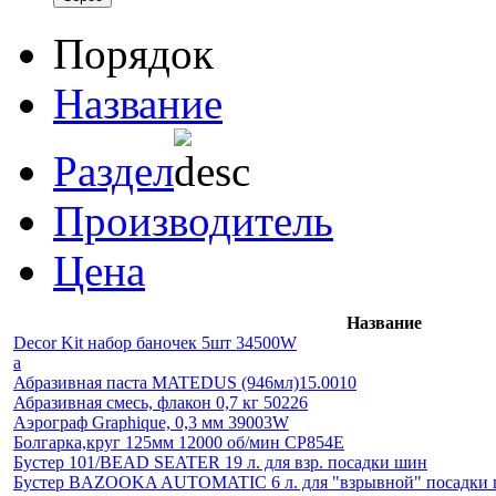
Порядок
Название
Раздел
Производитель
Цена
Название
Decor Kit набор баночек 5шт 34500W
а
Абразивная паста MATEDUS (946мл)15.0010
Абразивная смесь, флакон 0,7 кг 50226
Аэрограф Graphique, 0,3 мм 39003W
Болгарка,круг 125мм 12000 об/мин СР854Е
Бустер 101/BEAD SEATER 19 л. для взр. посадки шин
Бустер BAZOOKA AUTOMATIC 6 л. для "взрывной" посадки 