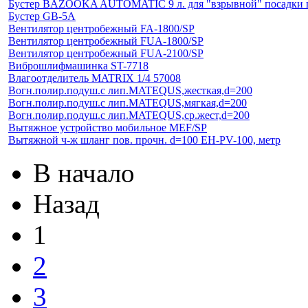
Бустер BAZOOKA AUTOMATIC 9 л. для "взрывной" посадки ш
Бустер GB-5A
Вентилятор центробежный FA-1800/SP
Вентилятор центробежный FUA-1800/SP
Вентилятор центробежный FUA-2100/SP
Виброшлифмашинка ST-7718
Влагоотделитель MATRIX 1/4 57008
Вогн.полир.подуш.с лип.MATEQUS,жесткая,d=200
Вогн.полир.подуш.с лип.MATEQUS,мягкая,d=200
Вогн.полир.подуш.с лип.MATEQUS,ср.жест,d=200
Вытяжное устройство мобильное MEF/SP
Вытяжной ч-ж шланг пов. прочн. d=100 EH-PV-100, метр
В начало
Назад
1
2
3